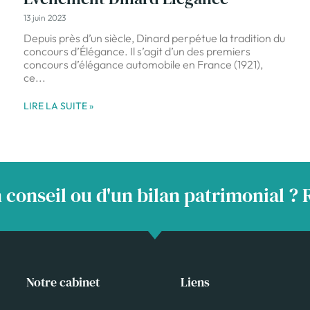
13 juin 2023
Depuis près d’un siècle, Dinard perpétue la tradition du
concours d’Élégance. Il s’agit d’un des premiers
concours d’élégance automobile en France (1921),
ce
LIRE LA SUITE »
 conseil ou d'un bilan patrimonial ?
Notre cabinet
Liens